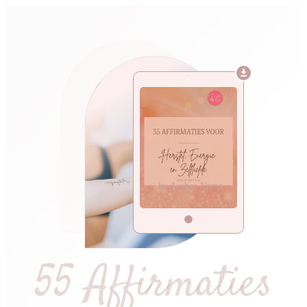
by Author Name
55 Affirmaties