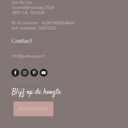
Just Be You
Voorwillenseweg 151B
2807 CA GOUDA
BTW-nummer: NL001969564B68
KvK-nummer: 24353251
Contact
info@justbeyou.nl
NIEUWSBRIEF
Blijf op de hoogte
INSCHRIJVEN