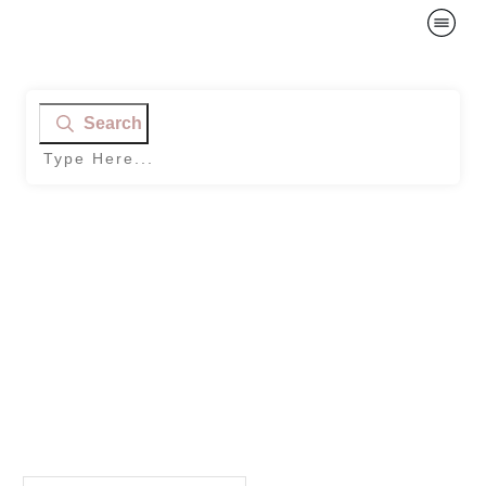
Search
Home
|
Archives: Mijn helingsreis met borstkanker