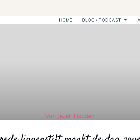
HOME
BLOG / PODCAST
Van Jezelf Houden
rode lippenstift maakt de dag zove