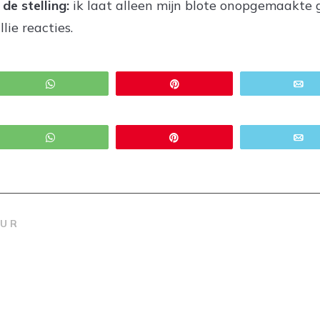
de stelling:
ik laat alleen mijn blote onopgemaakte g
lie reacties.
WhatsApp
Pin
E
WhatsApp
Pin
E
EUR