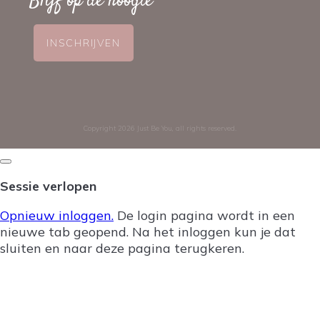
Blijf op de hoogte
INSCHRIJVEN
Copyright
2026
Just Be You
, all rights reserved.
Dialoogvenster
sluiten
Sessie verlopen
Opnieuw inloggen.
De login pagina wordt in een
nieuwe tab geopend. Na het inloggen kun je dat
sluiten en naar deze pagina terugkeren.