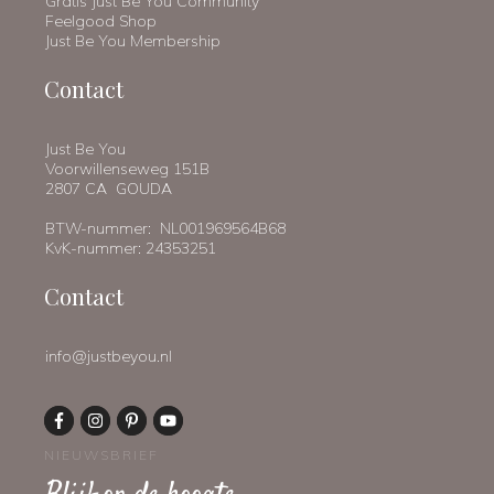
Gratis Just Be You Community
Feelgood Shop
Just Be You Membership
Contact
Just Be You
Voorwillenseweg 151B
2807 CA GOUDA
BTW-nummer: NL001969564B68
KvK-nummer: 24353251
Contact
info@justbeyou.nl
NIEUWSBRIEF