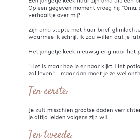
Een jongetje keek naar zijn oma die een br
Op een gegeven moment vroeg hij: ”Oma, s
verhaaltje over mij?
Zijn oma stopte met haar brief, glimlachte,
waarmee ik schrijf. Ik zou willen dat je lat
Het jongetje keek nieuwsgierig naar het 
“Het is maar hoe je er naar kijkt. Het pot
zal leven." - maar dan moet je ze wel on
Ten eerste:
Je zult misschien grootse daden verricht
je altijd leiden volgens zijn wil.
Ten tweede: