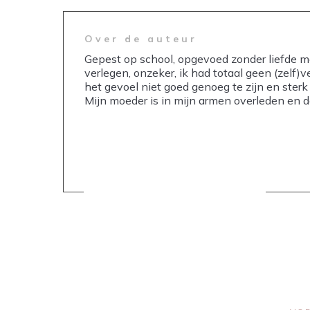
Over de auteur
Gepest op school, opgevoed zonder liefde me
verlegen, onzeker, ik had totaal geen (zelf)v
het gevoel niet goed genoeg te zijn en ste
Mijn moeder is in mijn armen overleden en 
Share
0
Share
0
Share
0
Share
0
Share
0