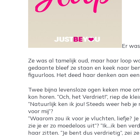
Er was
Ze was al tamelijk oud, maar haar loop wa
gedaante bleef ze staan en keek naar ben
figuurloos. Het deed haar denken aan een
Twee bijna levensloze ogen keken moe o
kon horen. “Och, het Verdriet!”, riep de kl
“Natuurlijk ken ik jou! Steeds weer heb je 
voor mij”?
“Waarom zou ik voor je vluchten, liefje? 
zie je er zo moedeloos uit”? “Ik…ik ben 
haar zitten. “Je bent dus verdrietig”, zei 