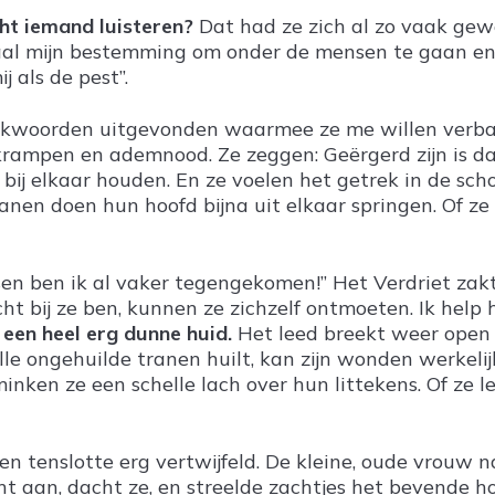
cht iemand luisteren?
Dat had ze zich al zo vaak gewen
al mijn bestemming om onder de mensen te gaan en ee
j als de pest”.
eekwoorden uitgevonden waarmee ze me willen verban
gkrampen en ademnood. Ze zeggen: Geërgerd zijn is d
 bij elkaar houden. En ze voelen het getrek in de sc
nen doen hun hoofd bijna uit elkaar springen. Of ze 
en ben ik al vaker tegengekomen!” Het Verdriet zakte 
cht bij ze ben, kunnen ze zichzelf ontmoeten. Ik he
 een heel erg dunne huid.
Het leed breekt weer open 
alle ongehuilde tranen huilt, kan zijn wonden werkel
minken ze een schelle lach over hun littekens. Of ze 
 en tenslotte erg vertwijfeld. De kleine, oude vrouw
aan, dacht ze, en streelde zachtjes het bevende hoop