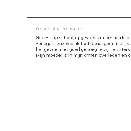
Over de auteur
Gepest op school, opgevoed zonder liefde me
verlegen, onzeker, ik had totaal geen (zelf)v
het gevoel niet goed genoeg te zijn en ste
Mijn moeder is in mijn armen overleden en 
Share
0
Share
0
Share
0
Share
0
Share
0