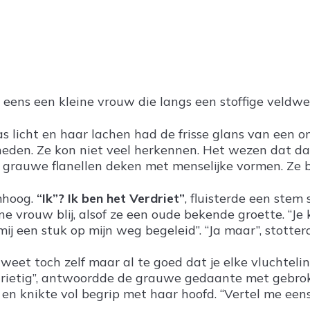
 eens een kleine vrouw die langs een stoffige veld
s licht en haar lachen had de frisse glans van een 
eden. Ze kon niet veel herkennen. Het wezen dat daar
 grauwe flanellen deken met menselijke vormen. Ze b
mhoog.
“Ik”? Ik ben het Verdriet”
, fluisterde een stem
eine vrouw blij, alsof ze een oude bekende groette. “J
mij een stuk op mijn weg begeleid”. “Ja maar”, stotter
Je weet toch zelf maar al te goed dat je elke vluchte
verdrietig”, antwoordde de grauwe gedaante met gebr
ze en knikte vol begrip met haar hoofd. “Vertel me een