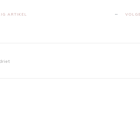
IG ARTIKEL
VOLGE
driet