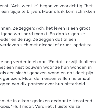
st. “Ach, weet je”, begon ze voorzichtig, “het
n tijdje te blijven. Maar als ik kom schrikken
nen. Ze zeggen: Ach, het leven is een groot
atgene wat hard maakt. En dan krijgen ze
houder en de rug. Ze zeggen dat alleen
verdoven zich met alcohol of drugs, opdat ze
nog verder in elkaar. “En dat terwijl ik alleen
lp het een nest bouwen waar ze hun wonden in
als een slecht genezen wond en dat doet pijn.
ijk genezen. Maar de mensen willen helemaal
leggen een dik pantser over hun bitterheid
 nam de in elkaar gedoken gedaante troostend
je. “Huil maar, Verdriet”, fluisterde ze