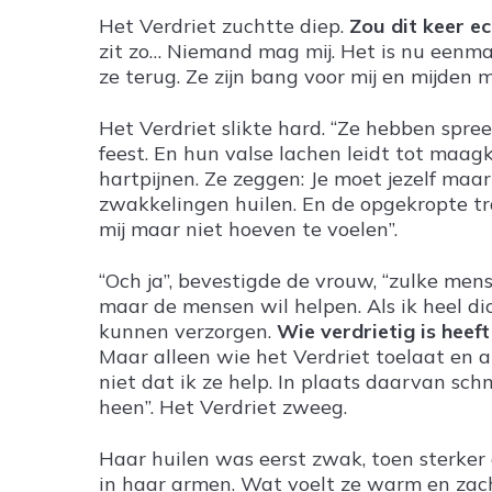
Het Verdriet zuchtte diep.
Zou dit keer e
zit zo… Niemand mag mij. Het is nu eenma
ze terug. Ze zijn bang voor mij en mijden mi
Het Verdriet slikte hard. “Ze hebben spr
feest. En hun valse lachen leidt tot maa
hartpijnen. Ze zeggen: Je moet jezelf maar
zwakkelingen huilen. En de opgekropte tra
mij maar niet hoeven te voelen”.
“Och ja”, bevestigde de vrouw, “zulke mens
maar de mensen wil helpen. Als ik heel di
kunnen verzorgen.
Wie verdrietig is heeft
Maar alleen wie het Verdriet toelaat en 
niet dat ik ze help. In plaats daarvan sch
heen”. Het Verdriet zweeg.
Haar huilen was eerst zwak, toen sterker
in haar armen. Wat voelt ze warm en zacht 