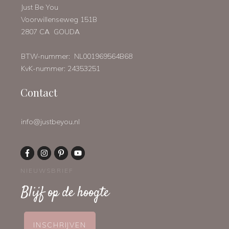
Just Be You
Voorwillenseweg 151B
2807 CA GOUDA
BTW-nummer: NL001969564B68
KvK-nummer: 24353251
Contact
info@justbeyou.nl
NIEUWSBRIEF
Blijf op de hoogte
INSCHRIJVEN