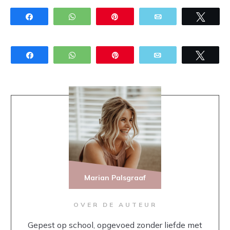
Share
WhatsApp
Pin
Email
Twee
Share
WhatsApp
Pin
Email
Twee
Marian Palsgraaf
OVER DE AUTEUR
Gepest op school, opgevoed zonder liefde met