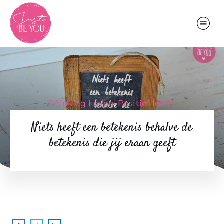
Gelukkig Leven
,
Positief leven
Niets heeft een betekenis behalve de
betekenis die jij eraan geeft