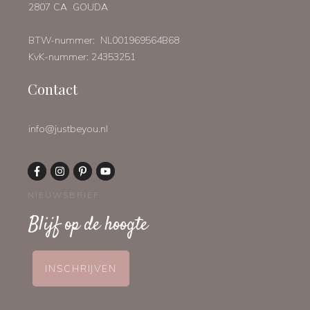
2807 CA GOUDA
BTW-nummer: NL001969564B68
KvK-nummer: 24353251
Contact
info@justbeyou.nl
NIEUWSBRIEF
Blijf op de hoogte
INSCHRIJVEN