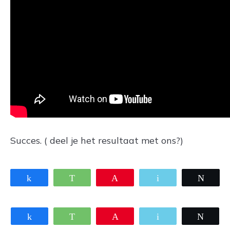
Succes. ( deel je het resultaat met ons?)
Share
WhatsApp
Pin
Email
Twee
Share
WhatsApp
Pin
Email
Twee