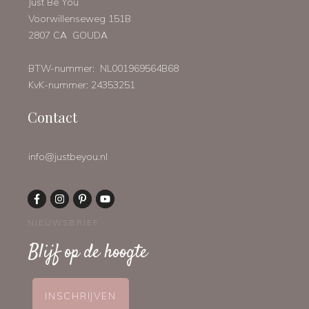
Just Be You
Voorwillenseweg 151B
2807 CA GOUDA
BTW-nummer: NL001969564B68
KvK-nummer: 24353251
Contact
info@justbeyou.nl
NIEUWSBRIEF
Blijf op de hoogte
INSCHRIJVEN