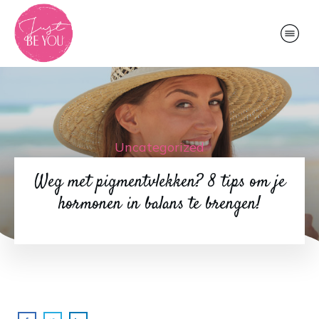
Uncategorized
Weg met pigmentvlekken? 8 tips om je
hormonen in balans te brengen!