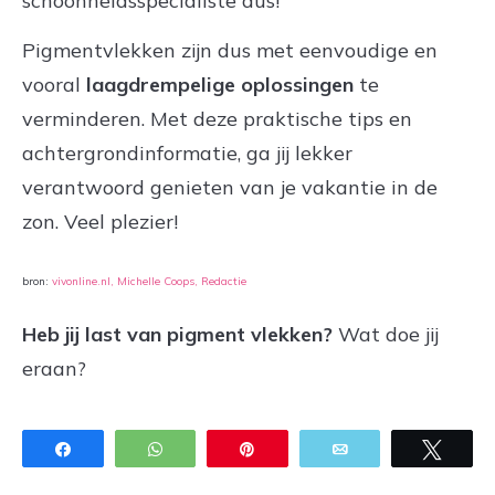
schoonheidsspecialiste dus!
Pigmentvlekken zijn dus met eenvoudige en
vooral
laagdrempelige oplossingen
te
verminderen. Met deze praktische tips en
achtergrondinformatie, ga jij lekker
verantwoord genieten van je vakantie in de
zon. Veel plezier!
bron:
vivonline.nl, Michelle Coops, Redactie
Heb jij last van pigment vlekken?
Wat doe jij
eraan?
Share
WhatsApp
Pin
Email
Twee