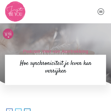
Podcast
,
Wet van Aantrekking
Hoe synchroniciteit je leven kan
verrijken